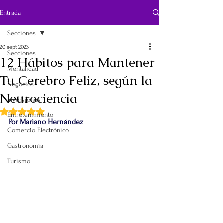
Entrada
Secciones
20 sept 2023
Secciones
12 Hábitos para Mantener
Mentalidad
Tu Cerebro Feliz, según la
Negocios
Neurociencia
Inversiones
Obtuvo NaN de 5 estrellas.
Entretenimiento
Por Mariano Hernández
Comercio Electrónico
Gastronomía
Turismo