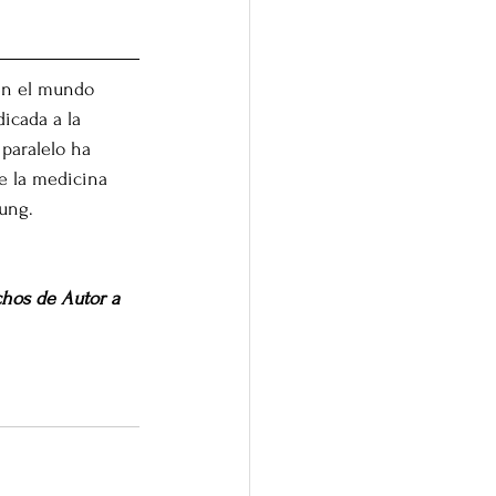
 en el mundo 
icada a la 
paralelo ha 
e la medicina 
Kung.
hos de Autor a 