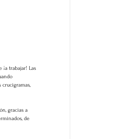
¡a trabajar! Las 
uando 
 crucigramas, 
n, gracias a 
erminados, de 