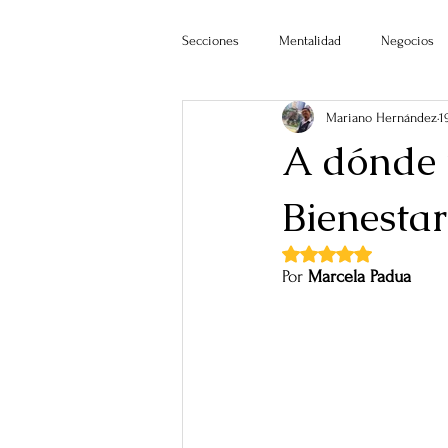
Secciones
Mentalidad
Negocios
Mariano Hernández
1
A dónde 
Bienestar
Obtuvo NaN de 5 estr
Por 
Marcela Padua