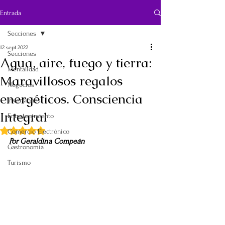
Entrada
Secciones
12 sept 2022
Secciones
Agua, aire, fuego y tierra:
Mentalidad
Maravillosos regalos
Negocios
energéticos. Consciencia
Inversiones
Integral
Entretenimiento
Obtuvo NaN de 5 estrellas.
Comercio Electrónico
Por Geraldina Compeán
Gastronomía
Turismo