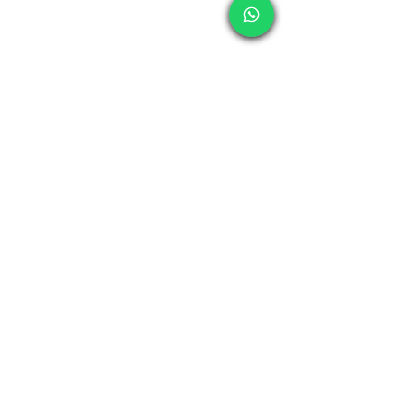
*Geraldina Compeán
Consultora y Comunicadora certificada en 
Semiología de la Vida Cotidiana®
Miembro certificado de la Asociación 