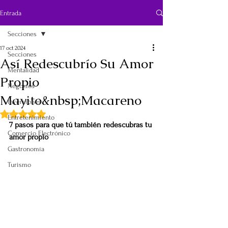
Entrada
Secciones
17 oct 2024
Secciones
Así Redescubrío Su Amor
Mentalidad
Propio
Negocios
Mayito&nbsp;Macareno
Inversiones
Obtuvo NaN de 5 estrellas.
Entretenimiento
7 pasos para que tú también redescubras tu 
Comercio Electrónico
amor propio
Gastronomía
Turismo