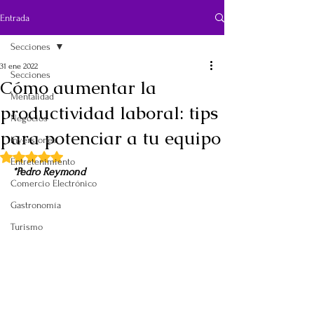
Entrada
Secciones
31 ene 2022
Secciones
Cómo aumentar la
Mentalidad
productividad laboral: tips
Negocios
para potenciar a tu equipo
Inversiones
Obtuvo NaN de 5 estrellas.
Entretenimiento
*Pedro Reymond
Comercio Electrónico
Gastronomía
Turismo