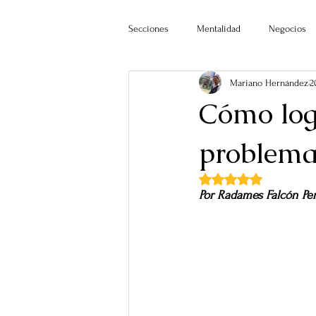
Secciones
Mentalidad
Negocios
Mariano Hernández
2
Cómo log
problema
Obtuvo NaN de 5 estr
Por Radames Falcón Pe