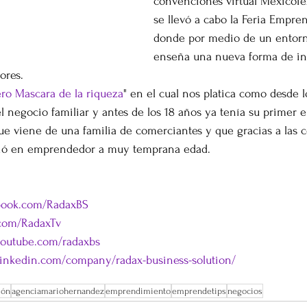
convenciones virtual MexicoTe
se llevó a cabo la Feria Empre
donde por medio de un entorn
enseña una nueva forma de int
ores.
ro Mascara de la riqueza
" en el cual nos platica como desde l
l negocio familiar y antes de los 18 años ya tenía su primer
e viene de una familia de comerciantes y que gracias a las 
irtió en emprendedor a muy temprana edad.
ebook.com/RadaxBS
r.com/RadaxTv
youtube.com/radaxbs
linkedin.com/company/radax-business-solution/
ión
agenciamariohernandez
emprendimiento
emprendetips
negocios