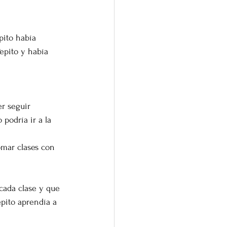
pito había 
epito y había 
r seguir 
podría ir a la 
omar clases con 
 cada clase y que 
epito aprendía a 