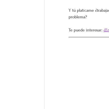
Y tú platícame ¿trabaj
problema?
Te puede interesar: 
¿E