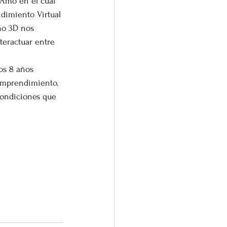
Amo en el cual 
ndimiento Virtual 
o 3D nos 
eractuar entre 
os 8 años 
 emprendimiento. 
condiciones que 