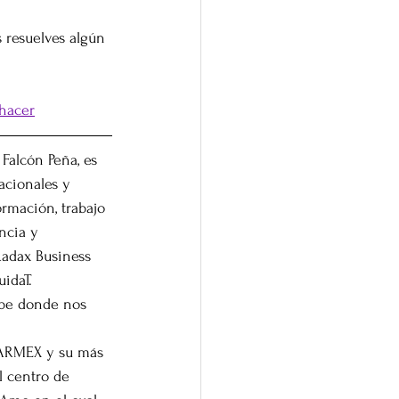
s resuelves algún 
 hacer
Falcón Peña, es 
cionales y 
rmación, trabajo 
ncia y 
adax Business 
idaT.
be donde nos 
ARMEX y su más 
 centro de 