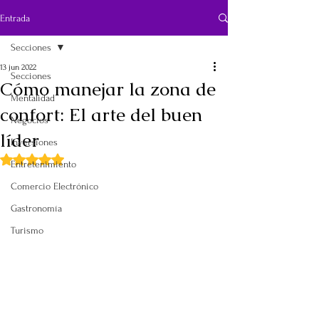
Entrada
Secciones
13 jun 2022
Secciones
Cómo manejar la zona de
Mentalidad
confort: El arte del buen
Negocios
líder
Inversiones
Obtuvo NaN de 5 estrellas.
Entretenimiento
*Patricia Doménech 
Comercio Electrónico
Gastronomía
Turismo