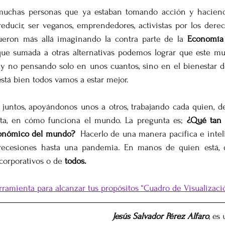
chas personas que ya estaban tomando acción y haciendo
 reducir, ser veganos, emprendedores, activistas por los derec
ueron más allá imaginando la contra parte de la 
Economía 
que sumada a otras alternativas podemos lograr que este m
y no pensando solo en unos cuantos, sino en el bienestar d
está bien todos vamos a estar mejor. 
juntos, apoyándonos unos a otros, trabajando cada quien, des
ta, en cómo funciona el mundo. La pregunta es; 
¿Qué tan l
conómico del mundo?
  Hacerlo de una manera pacífica e intel
ecesiones hasta una pandemia. En manos de quien está, de
corporativos o de 
todos.
rramienta para alcanzar tus propósitos “Cuadro de Visualizaci
Jesús Salvador Pérez Alfaro
, es