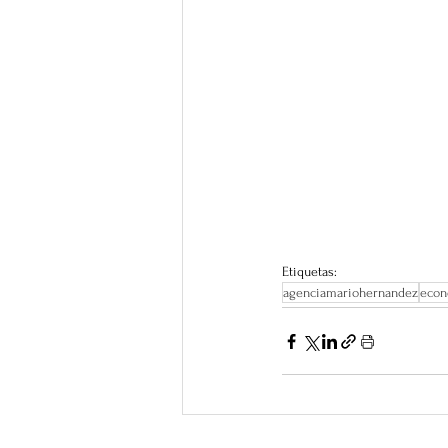
Etiquetas:
agenciamariohernandez
econ