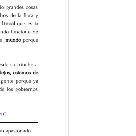
 grandes cosas, 
hos de la flora y 
Lineal
 que es la 
undo funcione de 
el 
mundo
 porque 
de su trinchera, 
ejos, estamos de 
igente, porque ya 
 los gobiernos, 
ón”
 un apasionado 