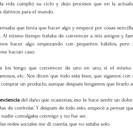
a vida cumplió su ciclo y dejo procesos que en la actuali
a dañinos para el mundo.
ensaba que tenía que hacer algo y empecé por cosas sencillas
 Al mismo tiempo trataba de convencer a mis amigos y famil
amos hacer algo empezando con pequeños hábitos, pero 
 me hacían caso. 
e los tengo que convencer de uno en uno, si el mismo s
amosos, etc. Nos dicen que todo está bien, que sigamos con e
l comprar un producto, aunque después tengamos que tirarlo a 
onciencia
 del daño que ocasionas, eso te hace sentir un dolor
as de controlar. Y después de todo esto, empecé a pensar que 
e nadie comulgaba conmigo y no fue así.
 las redes sociales me di cuenta, que no estaba solo. 