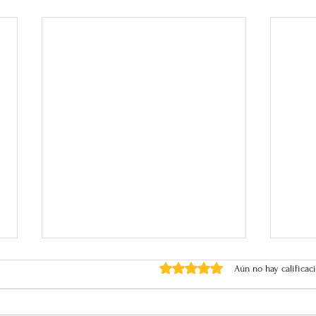
Obtuvo 0 de 5 estrellas.
Aún no hay calificac