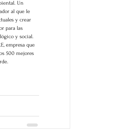
iental. Un 
dor al que le 
ctuales y crear 
r para las 
ógico y social. 
RE, empresa que 
los 500 mejores 
rde.