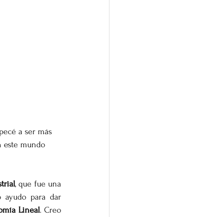
mpecé a ser más 
en este mundo 
trial
, que fue una 
 ayudo para dar 
omía Lineal
. Creo 