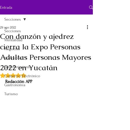
Entrada
Secciones
29 ago 2022
Secciones
Con danzón y ajedrez
Mentalidad
cierra la Expo Personas
Negocios
Adultas Personas Mayores
Inversiones
2022 en Yucatán
Entretenimiento
Obtuvo NaN de 5 estrellas.
Comercio Electrónico
Redacción APP
Gastronomía
Turismo