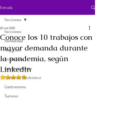
Entrada
Secciones
20 oct 2021
Secciones
Conoce los 10 trabajos con
Mentalidad
mayor demanda durante
Negocios
la pandemia, según
Inversiones
LinkedIn
Entretenimiento
Obtuvo NaN de 5 estrellas.
Comercio Electrónico
Gastronomía
Turismo