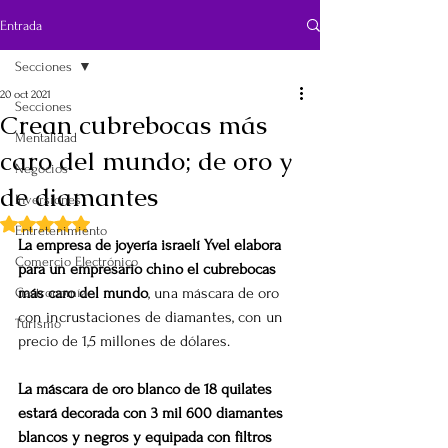
Entrada
Secciones
20 oct 2021
Secciones
Crean cubrebocas más
Mentalidad
caro del mundo; de oro y
Negocios
de diamantes
Inversiones
Obtuvo NaN de 5 estrellas.
Entretenimiento
La empresa de joyería israelí Yvel elabora 
Comercio Electrónico
para un empresario chino el cubrebocas 
más caro del mundo
, una máscara de oro 
Gastronomía
con incrustaciones de diamantes, con un 
Turismo
precio de 1,5 millones de dólares.
La máscara de oro blanco de 18 quilates 
estará decorada con 3 mil 600 diamantes 
blancos y negros y equipada con filtros 