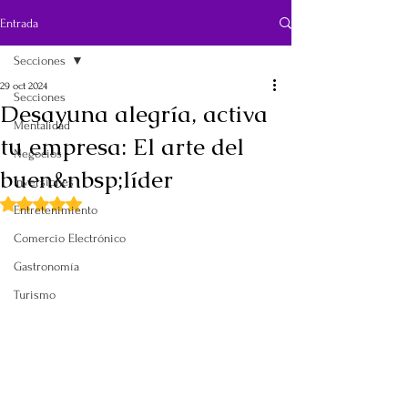
Entrada
Secciones
29 oct 2024
Secciones
Desayuna alegría, activa
Mentalidad
tu empresa: El arte del
Negocios
buen&nbsp;líder
Inversiones
Obtuvo NaN de 5 estrellas.
Entretenimiento
Comercio Electrónico
Gastronomía
Turismo