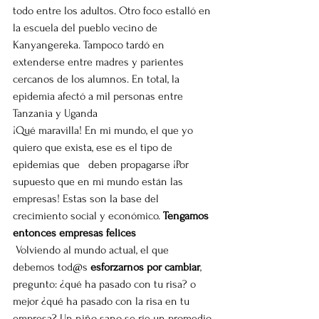
todo entre los adultos. Otro foco estalló en 
la escuela del pueblo vecino de 
Kanyangereka. Tampoco tardó en 
extenderse entre madres y parientes 
cercanos de los alumnos. En total, la 
epidemia afectó a mil personas entre 
Tanzania y Uganda
¡Qué maravilla! En mi mundo, el que yo 
quiero que exista, ese es el tipo de 
epidemias que   deben propagarse ¡Por 
supuesto que en mi mundo están las 
empresas! Estas son la base del 
crecimiento social y económico. 
Tengamos 
entonces empresas felices
 Volviendo al mundo actual, el que 
debemos tod@s 
esforzarnos por cambiar
, 
pregunto: ¿qué ha pasado con tu risa? o 
mejor ¿qué ha pasado con la risa en tu 
empresa? Un niño sano se ríe un promedio 