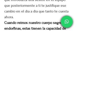
que posteriormente a ti te justifique ese 
cambio en el día a día que tanto te cuesta 
ahora. 
Cuando reímos nuestro cuerpo segrega 
endorfinas, estas tienen la capacidad de 
entre otras combatir el stress y mejorar la 
productividad.
Patricia Doménech
Bailarina, Artista, Graduada superior en 
pedagogía de la Danza y Coreografía
En DMT (Danza movimiento Terapia)
Fundadora del programa LiderarconArte
Escritora del Cuento Pepa Tacones
Programa En LGN Radio “ApasionArte”
Especialista en Técnicas creativas y 
divertidas para CEOS y equipos de trabajo
linkedin.com/in/patricia-domenech-
aa48ab3b 