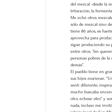
del mezcal -desde la si
trituración, la fermenta
Me eché otros mezcale
sólo de mezcal sino de
tiene 86 años, es fuer
aprovecha para produci
sigue produciendo su pr
entre otros. Sin quere
personas pobres de la c
demás”.
El pueblo tiene en gr
sus hijos murieran. “U
sentí diferente, inspi
mucho buscaba encende
otro, echese otro” y s
nada, incluso me invitó