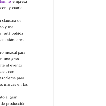
olemne
, empresa 
cera y cuarta 
a clausura de 
eño y me 
n está bebida 
sos estándares 
ro mezcal para 
on una gran 
nte el evento 
cal, con 
ezcaleros para 
us marcas en los 
tó al gran 
 de producción 