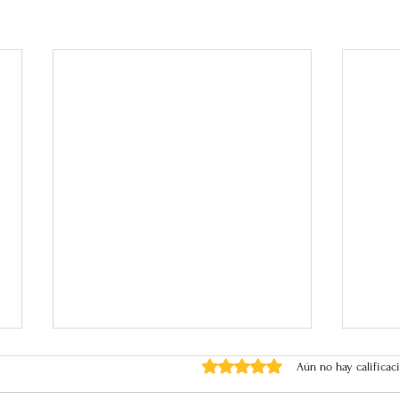
Obtuvo 0 de 5 estrellas.
Aún no hay calificac