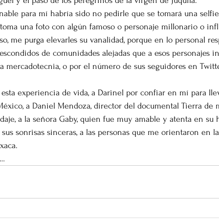
guel y el paso de los peregrinos de la virgen de Juquila.
able para mí habría sido no pedirle que se tomará una selfi
toma una foto con algún famoso o personaje millonario o inf
so, me purga elevarles su vanalidad, porque en lo personal res
escondidos de comunidades alejadas que a esos personajes in
r la mercadotecnia, o por el número de sus seguidores en Twitt
esta experiencia de vida, a Darinel por confiar en mí para llev
México, a Daniel Mendoza, director del documental Tierra de 
aje, a la señora Gaby, quien fue muy amable y atenta en su ho
sus sonrisas sinceras, a las personas que me orientaron en las
xaca.
a…