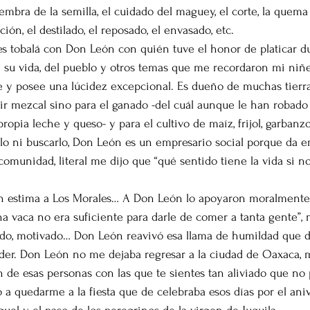
embra de la semilla, el cuidado del maguey, el corte, la quema d
ción, el destilado, el reposado, el envasado, etc.
s tobalá con Don León con quién tuve el honor de platicar d
 su vida, del pueblo y otros temas que me recordaron mi niñe
te y posee una lúcidez excepcional. Es dueño de muchas tierr
r mezcal sino para el ganado -del cuál aunque le han robado
opia leche y queso- y para el cultivo de maíz, frijol, garbanzo, 
rlo ni buscarlo, Don León es un empresario social porque da e
omunidad, literal me dijo que “qué sentido tiene la vida si no
an estima a Los Morales… A Don León lo apoyaron moralmente
na vaca no era suficiente para darle de comer a tanta gente”,
rado, motivado… Don León reavivó esa llama de humildad que 
r. Don León no me dejaba regresar a la ciudad de Oaxaca, 
on de esas personas con las que te sientes tan aliviado que no
 a quedarme a la fiesta que de celebraba esos días por el aniv