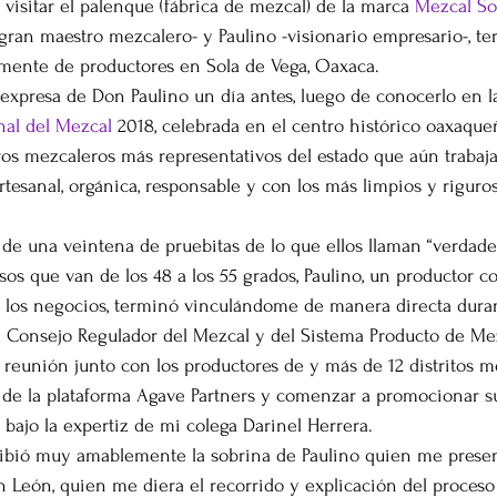
visitar el palenque (fábrica de mezcal) de la marca 
Mezcal S
gran maestro mezcalero- y Paulino -visionario empresario-, ter
amente de productores en Sola de Vega, Oaxaca.
 expresa de Don Paulino un día antes, luego de conocerlo en l
nal del Mezcal
 2018, celebrada en el centro histórico oaxaqu
ros mezcaleros más representativos del estado que aún trabaja
tesanal, orgánica, responsable y con los más limpios y riguro
de una veintena de pruebitas de lo que ellos llaman “verdade
os que van de los 48 a los 55 grados, Paulino, un productor c
n los negocios, terminó vinculándome de manera directa dura
l Consejo Regulador del Mezcal y del Sistema Producto de Mez
reunión junto con los productores de y más de 12 distritos m
s de la plataforma Agave Partners y comenzar a promocionar s
 bajo la expertiz de mi colega Darinel Herrera.
ibió muy amablemente la sobrina de Paulino quien me presen
 León, quien me diera el recorrido y explicación del proceso