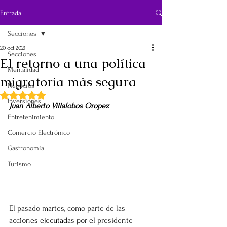
Entrada
Secciones
20 oct 2021
Secciones
El retorno a una política
Mentalidad
migratoria más segura
Negocios
Obtuvo NaN de 5 estrellas.
Inversiones
Juan Alberto Villalobos Oropez
Entretenimiento
Comercio Electrónico
Gastronomía
Turismo
El pasado martes, como parte de las 
acciones ejecutadas por el presidente 