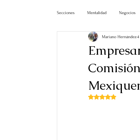
Secciones
Mentalidad
Negocios
Mariano Hernández
4
Empresari
Comisión
Mexique
Obtuvo NaN de 5 estr