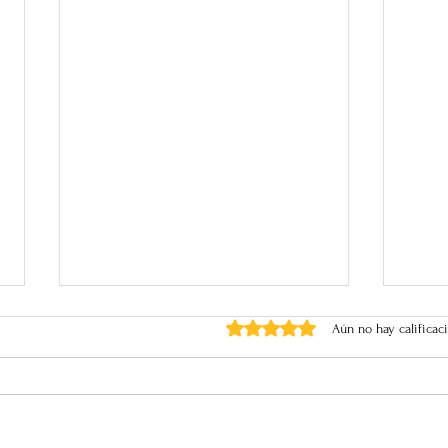
Obtuvo 0 de 5 estrellas.
Aún no hay calificac