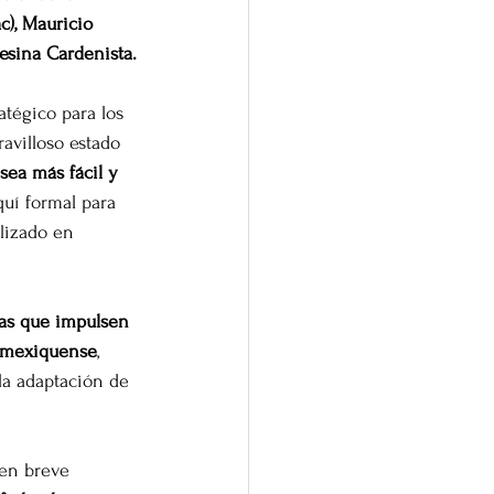
), Mauricio 
esina Cardenista.
tégico para los 
avilloso estado 
sea más fácil y 
uí formal para 
lizado en 
vas que impulsen 
o mexiquense
, 
 la adaptación de 
en breve 