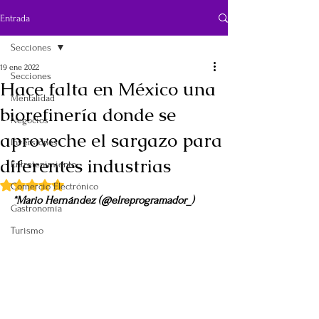
Entrada
Secciones
19 ene 2022
Secciones
Hace falta en México una
Mentalidad
biorefinería donde se
Negocios
aproveche el sargazo para
Inversiones
diferentes industrias
Entretenimiento
Obtuvo NaN de 5 estrellas.
Comercio Electrónico
*Mario Hernández (@elreprogramador_)
Gastronomía
Turismo