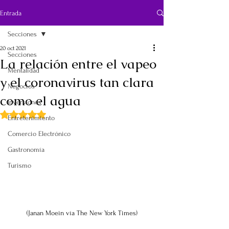
Entrada
Secciones
20 oct 2021
Secciones
La relación entre el vapeo
Mentalidad
y el coronavirus tan clara
Negocios
como el agua
Inversiones
Obtuvo NaN de 5 estrellas.
Entretenimiento
Comercio Electrónico
Gastronomía
Turismo
(Janan Moein vía The New York Times)