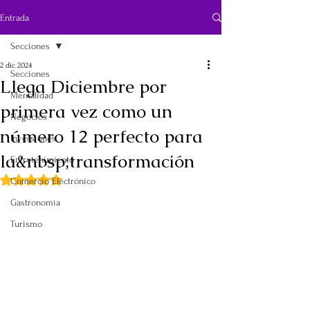
Entrada
Secciones
2 dic 2024
Secciones
Llega Diciembre por
Mentalidad
primera vez como un
Negocios
número 12 perfecto para
Inversiones
la&nbsp;transformación
Entretenimiento
Obtuvo NaN de 5 estrellas.
Comercio Electrónico
Gastronomía
Turismo