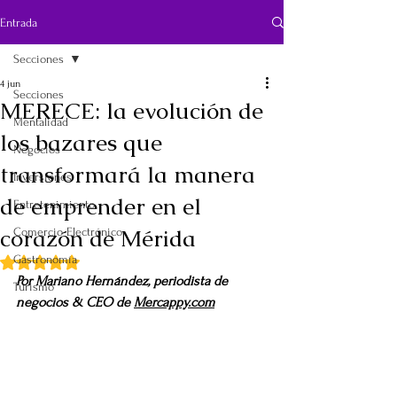
Entrada
Secciones
4 jun
Secciones
MERECE: la evolución de
Mentalidad
los bazares que
Negocios
transformará la manera
Inversiones
de emprender en el
Entretenimiento
corazón de Mérida
Comercio Electrónico
Gastronomía
Obtuvo NaN de 5 estrellas.
Por Mariano Hernández, periodista de 
Turismo
negocios & CEO de 
Mercappy.com