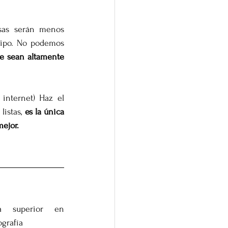
as serán menos 
uipo. No podemos 
e sean altamente 
internet) Haz el 
istas, 
es la única 
ejor.
da superior en 
grafía