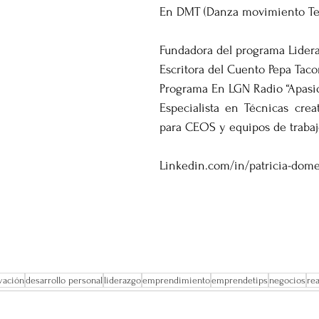
En DMT (Danza movimiento Te
Fundadora del programa Lider
Escritora del Cuento Pepa Tac
Programa En LGN Radio “Apasi
Especialista en Técnicas creat
para CEOS y equipos de traba
Linkedin.com/in/patricia-dom
vación
desarrollo personal
liderazgo
emprendimiento
emprendetips
negocios
re