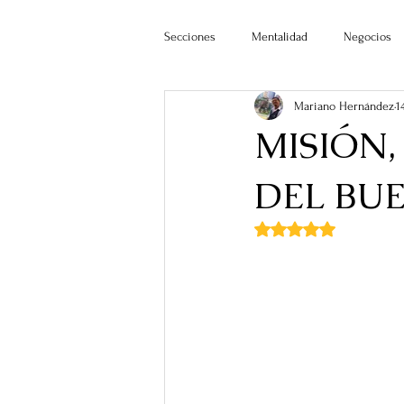
Secciones
Mentalidad
Negocios
Mariano Hernández
1
MISIÓN,
DEL BUE
Obtuvo NaN de 5 estr
*Patricia Doménech 