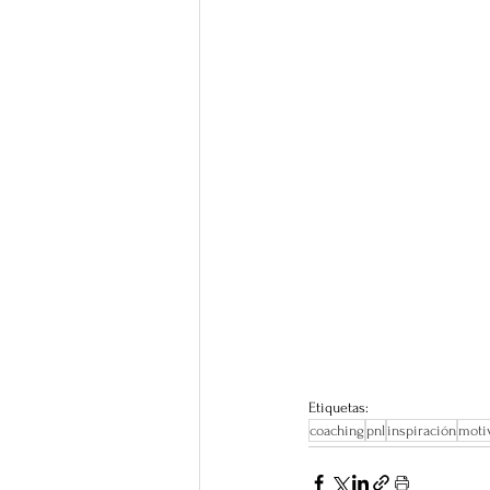
Etiquetas:
coaching
pnl
inspiración
moti