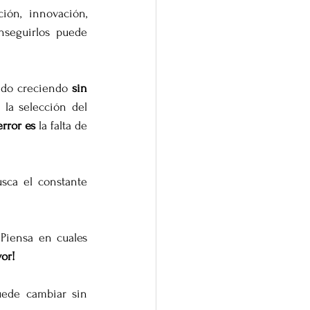
ón, innovación, 
seguirlos puede 
ido creciendo 
sin
la selección del 
error es
 la falta de 
usca el constante 
Piensa en cuales 
or!
ede cambiar sin 