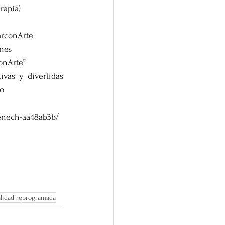
rapia)
arconArte
ones
onArte”
ivas y divertidas 
jo
enech-aa48ab3b/
alidad reprogramada