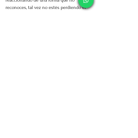
reaccionando de una forma que no 
reconoces, tal vez no estés perdiendo el 
control. Tal vez simplemente estás 
descubriendo una parte de ti que llevaba 
años esperando ser comprendida.