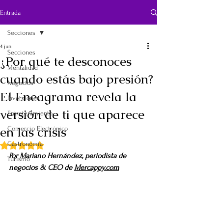
Entrada
Secciones
4 jun
Secciones
¿Por qué te desconoces
Mentalidad
cuando estás bajo presión?
Negocios
El Eneagrama revela la
Inversiones
versión de ti que aparece
Entretenimiento
en las crisis
Comercio Electrónico
Gastronomía
Obtuvo NaN de 5 estrellas.
Por Mariano Hernández, periodista de 
Turismo
negocios & CEO de 
Mercappy.com