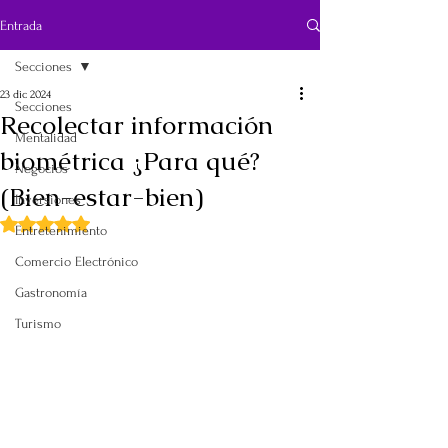
Entrada
Secciones
23 dic 2024
Secciones
Recolectar información
Mentalidad
biométrica ¿Para qué?
Negocios
(Bien-estar-bien)
Inversiones
Obtuvo NaN de 5 estrellas.
Entretenimiento
Comercio Electrónico
Gastronomía
Turismo