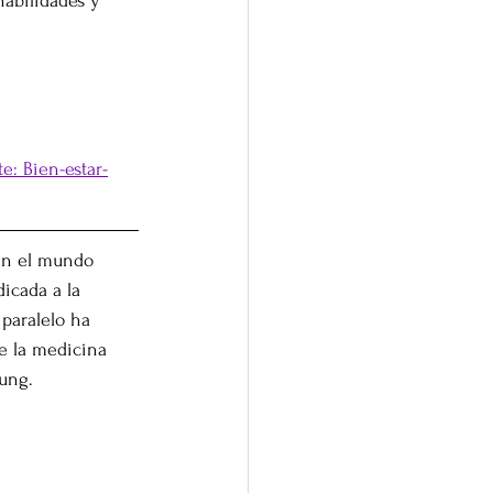
habilidades y 
e: Bien-estar-
 en el mundo 
icada a la 
paralelo ha 
e la medicina 
Kung.