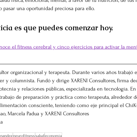
alud física, emocional, mental; a favor de tu nutrición, de tus 
o pasar una oportunidad preciosa para ello.
icia es que puedes comenzar hoy.
oce el fitness cerebral y cinco ejercicios para activar la ment
ultor organizacional y terapeuta. Durante varios años trabajó
her y columnista. Fundó y dirige XARENI Consultores, firma ded
ecnia y relaciones públicas, especializada en tecnología. En 
 trabajo de preparación y práctica como terapeuta, alrededor d
 alimentación consciente, teniendo como eje principal el Chi
ao, Marcela Padua y XARENI Consultores
ua
rnandez
neurofitness
salud
economía