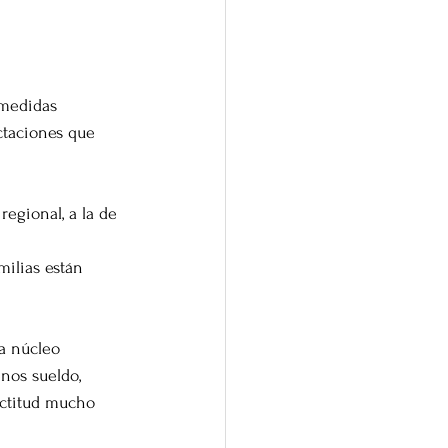
 medidas 
ectaciones que 
 
egional, a la de 
milias están 
a núcleo 
nos sueldo, 
actitud mucho 