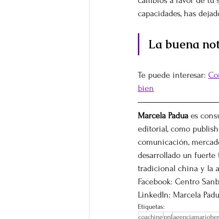
cambios a favor de tu s
capacidades, has dejad
La buena not
Te puede interesar: 
Con
bien
Marcela Padua
 es cons
editorial, como publis
comunicación, mercadot
desarrollado un fuerte
tradicional china y la
Facebook: Centro Sanb
LinkedIn: Marcela Pad
Etiquetas:
coaching
pnl
agenciamariohe