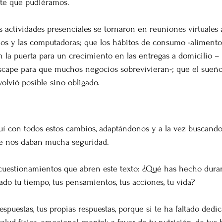
te que pudiéramos. 
 actividades presenciales se tornaron en reuniones virtuales a
onos y las computadoras; que los hábitos de consumo -alimentos
on la puerta para un crecimiento en las entregas a domicilio – 
escape para que muchos negocios sobrevivieran-; que el sueño
olvió posible sino obligado. 
l camino
uí con todos estos cambios, adaptándonos y a la vez buscando 
e nos daban mucha seguridad. 
cuestionamientos que abren este texto: ¿Qué has hecho duran
do tu tiempo, tus pensamientos, tus acciones, tu vida?
 respuestas, tus propias respuestas, porque si te ha faltado ded