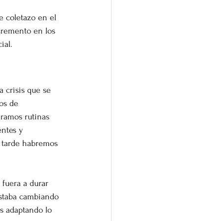
 coletazo en el 
ncremento en los 
ial.
 crisis que se 
os de 
ramos rutinas 
entes y 
s tarde habremos 
fuera a durar 
staba cambiando 
s adaptando lo 