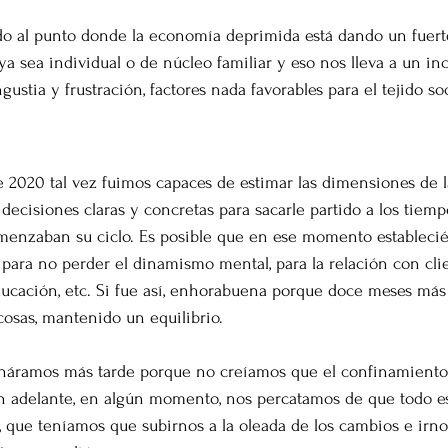
do al punto donde la economía deprimida está dando un fuerte
ya sea individual o de núcleo familiar y eso nos lleva a un i
gustia y frustración, factores nada favorables para el tejido soc
corrido
2020 tal vez fuimos capaces de estimar las dimensiones de la
ecisiones claras y concretas para sacarle partido a los tiemp
enzaban su ciclo. Es posible que en ese momento establecié
a, para no perder el dinamismo mental, para la relación con cli
ducación, etc. Si fue así, enhorabuena porque doce meses má
osas, mantenido un equilibrio.
onáramos más tarde porque no creíamos que el confinamiento 
n adelante, en algún momento, nos percatamos de que todo e
que teníamos que subirnos a la oleada de los cambios e irno