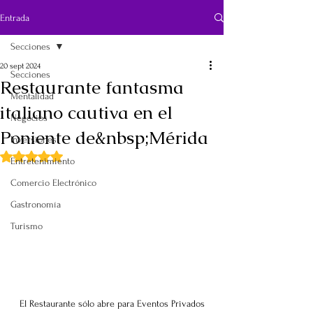
Entrada
Secciones
20 sept 2024
Secciones
Restaurante fantasma
Mentalidad
italiano cautiva en el
Negocios
Poniente de&nbsp;Mérida
Inversiones
Obtuvo NaN de 5 estrellas.
Entretenimiento
Comercio Electrónico
Gastronomía
Turismo
El Restaurante sólo abre para Eventos Privados