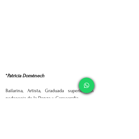
*
Patricia Doménech
Bailarina, Artista, Graduada superior en 
pedagogía de la Danza y Coreografía
En DMT (Danza movimiento Terapia)
Fundadora del programa LiderarconArte
Escritora del Cuento Pepa Tacones
Programa En LGN Radio “ApasionArte”