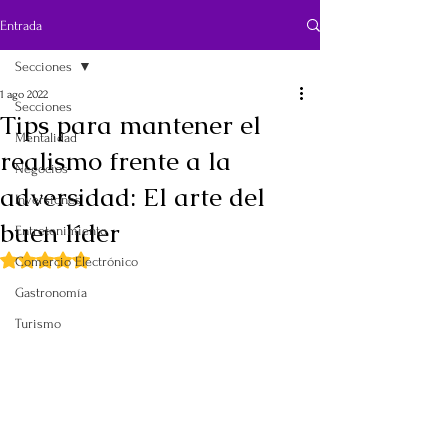
Entrada
Secciones
1 ago 2022
Secciones
Tips para mantener el
Mentalidad
realismo frente a la
Negocios
adversidad: El arte del
Inversiones
buen líder
Entretenimiento
Obtuvo NaN de 5 estrellas.
Comercio Electrónico
*Patricia Doménech 
Gastronomía
Turismo