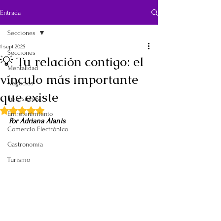
Entrada
Secciones
1 sept 2025
Secciones
💡 Tu relación contigo: el
Mentalidad
vínculo más importante
Negocios
que existe
Inversiones
Obtuvo NaN de 5 estrellas.
Entretenimiento
Por Adriana Alanis
Comercio Electrónico
Gastronomía
Turismo