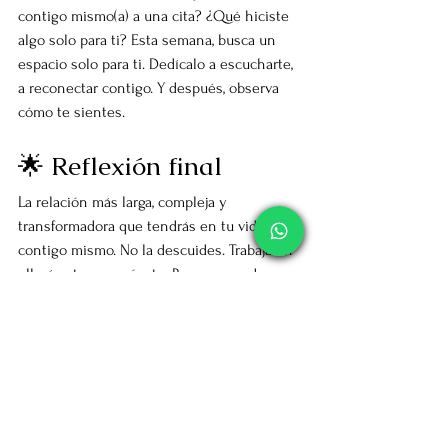
contigo mismo(a) a una cita? ¿Qué hiciste 
algo solo para ti? Esta semana, busca un 
espacio solo para ti. Dedícalo a escucharte, 
a reconectar contigo. Y después, observa 
cómo te sientes.
🌟 Reflexión final
La relación más larga, compleja y 
transformadora que tendrás en tu vida es 
contigo mismo. No la descuides. Trabaja en 
ella, ámate, reconócete. Porque cuando 
logras reconciliarte contigo, el mundo 
cambia de color.
👉 Si este artículo te sirvió o te pareció 
interesante, 
compártelo en todos tus 
grupos de WhatsApp y en tus redes 
sociales
, porque seguramente alguien más 