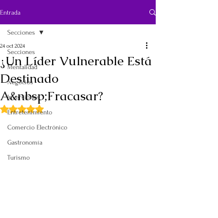
Entrada
Secciones
24 oct 2024
Secciones
¿Un Líder Vulnerable Está
Mentalidad
Destinado
Negocios
A&nbsp;Fracasar?
Inversiones
Obtuvo NaN de 5 estrellas.
Entretenimiento
Comercio Electrónico
Gastronomía
Turismo