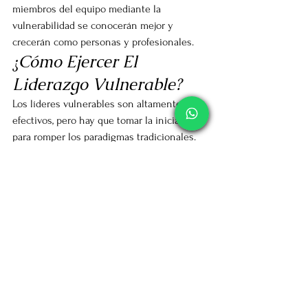
miembros del equipo mediante la 
vulnerabilidad se conocerán mejor y 
crecerán como personas y profesionales.
¿Cómo Ejercer El 
Liderazgo Vulnerable?
Los líderes vulnerables son altamente 
efectivos, pero hay que tomar la iniciativa 
para romper los paradigmas tradicionales. 
Dejar a un lado los temores y evitar creer 
en mitos falsos.
Autoconciencia.
Tienes que ser el primero en dar el 
ejemplo.
Solicita ayuda de los demás.
Impulsa  la cultura de aprendizaje, 
apoyo e innovación constante.
Recompensa a tus colaboradores 
cuando lideren con vulnerabilidad: