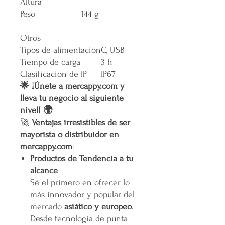
Altura
Peso
144 g
Otros
Tipos de alimentación
C, USB
Tiempo de carga
3 h
Clasificación de IP
IP67
🌟 ¡Únete a mercappy.com y
lleva tu negocio al siguiente
nivel! 🌍
🚀
Ventajas irresistibles de ser
mayorista o distribuidor en
mercappy.com
:
Productos de Tendencia a tu
alcance
Sé el primero en ofrecer lo
más innovador y popular del
mercado
asiático y europeo
.
Desde tecnología de punta