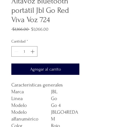
Altavoz Bluetooth
portátil Jbl Go Red
Viva Voz 724
Precio
Precio
 $1,166.00 
$1,066.00
de
oferta
Cantidad
*
Agregar al carrito
Características generales
Marca
JBL
Línea
Go
Modelo
Go 4
Modelo
JBLGO4REDA
alfanumérico
M
Color
Rojo