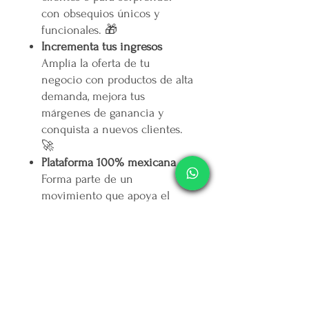
con obsequios únicos y
funcionales. 🎁
Incrementa tus ingresos
Amplía la oferta de tu
negocio con productos de alta
demanda, mejora tus
márgenes de ganancia y
conquista a nuevos clientes.
🚀
Plataforma 100% mexicana
Forma parte de un
movimiento que apoya el
talento nacional y genera
impacto social: por cada peso
que ingresa,
mercappy.com
destina otro peso a campañas
contra la depresión en
Yucatán. 💚