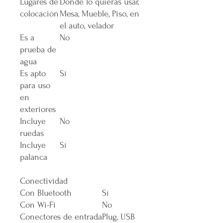
Lugares de
Donde lo quieras usar,
colocación
Mesa, Mueble, Piso, en
el auto, velador
Es a
No
prueba de
agua
Es apto
Sí
para uso
en
exteriores
Incluye
No
ruedas
Incluye
Sí
palanca
Conectividad
Con Bluetooth
Sí
Con Wi-Fi
No
Conectores de entrada
Plug, USB