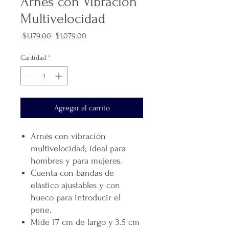
Arnés con Vibración
Multivelocidad
Precio
Precio
 $1,179.00 
$1,079.00
de
oferta
Cantidad
*
Agregar al carrito
Arnés con vibración
multivelocidad; ideal para
hombres y para mujeres.
Cuenta con bandas de
elástico ajustables y con
hueco para introducir el
pene.
Mide 17 cm de largo y 3.5 cm