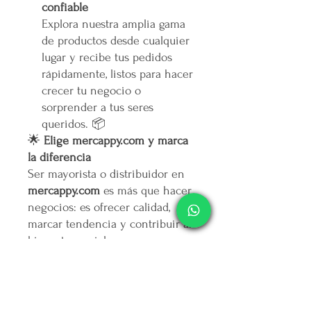
confiable
Explora nuestra amplia gama
de productos desde cualquier
lugar y recibe tus pedidos
rápidamente, listos para hacer
crecer tu negocio o
sorprender a tus seres
queridos. 📦
🌟
Elige mercappy.com y marca
la diferencia
Ser mayorista o distribuidor en
mercappy.com
es más que hacer
negocios: es ofrecer calidad,
marcar tendencia y contribuir al
bienestar social.
👉
¡Regístrate ahora y asegura
tu lugar entre los mejores
emprendedores!
🛒
Mercappy.com: Donde la