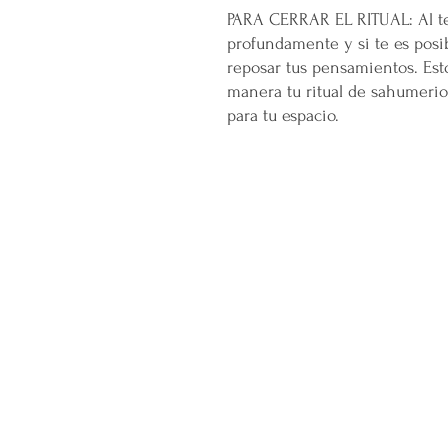
PARA CERRAR EL RITUAL: Al te
profundamente y si te es posi
reposar tus pensamientos. Esto
manera tu ritual de sahumerio 
para tu espacio.
CONÓCENOS...
Sobre la Startup
Nuestro CEO Fundador
Trabaja con Nosotros
Políticas de Privacidad
Términos y Condiciones
Pasarelas de Pago Seguras
Política de Devoluciones