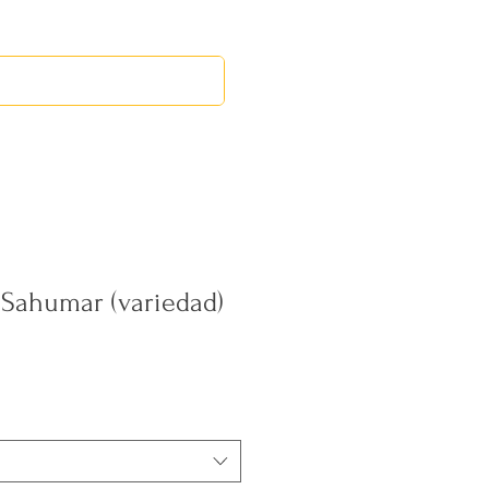
EVENTOS
MERCADILLO MID
 Sahumar (variedad)
ecio
erta