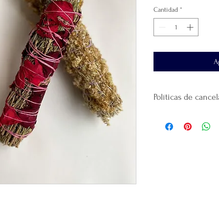
Cantidad
*
A
Políticas de cance
No
se realiza devol
producto.
El tiempo de entre
al domicilio que ha
El envío se realiza 
paquetería
que haya
La plataforma se de
que realicé la paque
recomendamos guar
Gracias
por confiar
productos.