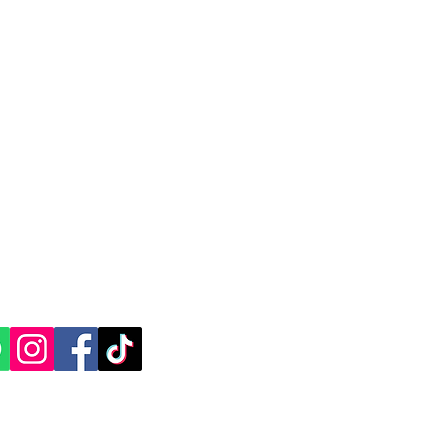
CACIÓN Y CONTACTO
, Yucatán.​​
ES SOCIALES: