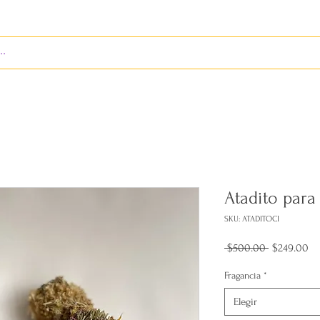
ENVÍOS
BIENES RAÍCES
REVISTA
RED LEOS
Atadito para
SKU: ATADITOCI
Precio
Pr
 $500.00 
$249.00
de
of
Fragancia
*
Elegir