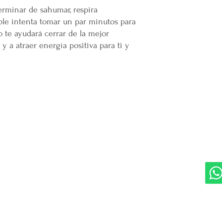
rminar de sahumar, respira
ble intenta tomar un par minutos para
 te ayudará cerrar de la mejor
y a atraer energía positiva para ti y
DIVISIONES:
UBI
Marketplace MERCAPPY
Mérida
Logística PAVOLANDO
RED
Bienes Raíces Mercappy (BRM)
Programa de Comisiones MaMi
Bazares MERECE
Cámara Empresarial CESMEX
Revista Digital MERCAPPY