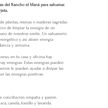
cas del Rancho el Maná para sahumar.
Por cada venta desi
jeta.
lanzamiento de
nue
emprendedor y prod
Mental en Yucatán, 
e plantas, resinas o maderas sagradas
muertes provocadas
ivo de limpiar la energía de un
Mercappy es una
e
a uno de nosotros emite. Un sahumerio
partido político o 
energético y así atraer energía
Gracias por elegir
dancia y armonía.
Plataforma 100% Me
erso, en tu casa y oficina hay
 hay energías. Estas energías pueden
erios te pueden ayudar a disipar las
r las energías positivas.
e conciliación, empatía y pasión.
aca, canela, tomillo y lavanda.