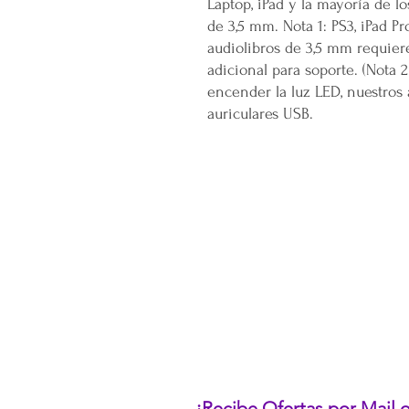
Laptop, iPad y la mayoría de l
de 3,5 mm. Nota 1: PS3, iPad Pr
audiolibros de 3,5 mm requier
adicional para soporte. (Nota 
encender la luz LED, nuestros 
auriculares USB.
CONÓCENOS...
Sobre la Startup
Nuestro CEO Fundador
Trabaja con Nosotros
Políticas de Privacidad
Términos y Condiciones
Pasarelas de Pago Seguras
Política de Devoluciones
¡Recibe Ofertas por Mail