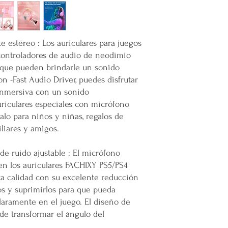
muertes provocadas
Mercappy es una
e
partido político o 
Gracias por elegir
e estéreo : Los auriculares para juegos
Plataforma 100% Me
controladores de audio de neodimio
que pueden brindarle un sonido
on -Fast Audio Driver, puedes disfrutar
inmersiva con un sonido
uriculares especiales con micrófono
lo para niños y niñas, regalos de
liares y amigos.
de ruido ajustable : El micrófono
n los auriculares FACHIXY PS5/PS4
a calidad con su excelente reducción
os y suprimirlos para que pueda
claramente en el juego. El diseño de
de transformar el ángulo del