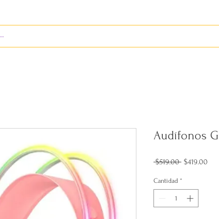
S
ENVÍOS
BIENES RAÍCES
REVISTA
Audífonos 
Precio
Pre
 $519.00 
$419.00
de
ofe
Cantidad
*