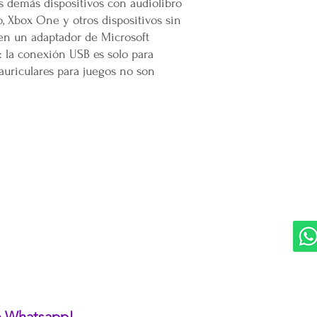
os demás dispositivos con audiolibro
o, Xbox One y otros dispositivos sin
en un adaptador de Microsoft
2: la conexión USB es solo para
auriculares para juegos no son
DIVISIONES:
UBI
Marketplace MERCAPPY
Mérida
Logística PAVOLANDO
RED
Bienes Raíces Mercappy (BRM)
Programa de Comisiones MaMi
Bazares MERECE
Cámara Empresarial CESMEX
Revista Digital MERCAPPY
 o Whatsapp!