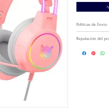
A
Políticas de Envío
No
se realiza devol
Reputación del pr
producto.
El tiempo de entre
4.5 ESTRELLAS
al domicilio que ha
El envío se realiza 
paquetería
que haya
La plataforma se de
que realicé la paque
recomendamos guar
Gracias
por confiar
productos.
Por cada venta desi
lanzamiento de
nue
emprendedor y prod
Mental en Yucatán, 