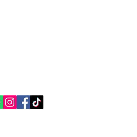
CACIÓN Y CONTACTO
, Yucatán.​​
ES SOCIALES: