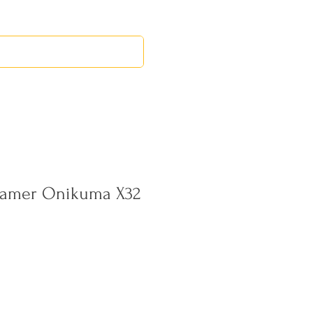
RED LEOS
EVENTOS
Gamer Onikuma X32
cio
rta