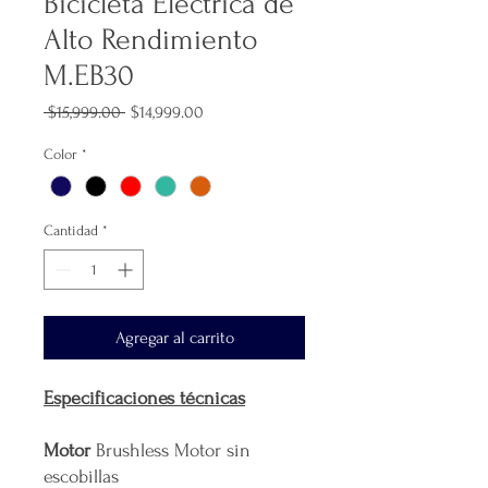
Bicicleta Eléctrica de
Alto Rendimiento
M.EB30
Precio
Precio
 $15,999.00 
$14,999.00
de
oferta
Color
*
Cantidad
*
Agregar al carrito
Especificaciones técnicas
Motor
Brushless Motor sin
escobillas