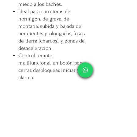
miedo a los baches.
Ideal para carreteras de
hormigón, de grava, de
montaña, subida y bajada de
pendientes prolongadas, fosos
de tierra (charcos), y zonas de
desaceleración.
Control remoto
multifuncional, un botón para
cerrar, desbloquear, iniciar y
alarma.
Panel de pantalla LED que
indica velocidad, estado de la
batería, y controles de luz de
un vistazo.
Diseño de manillar
antidelizante, control de 3
velocidades. Agarre cómodo
para un fácil control.