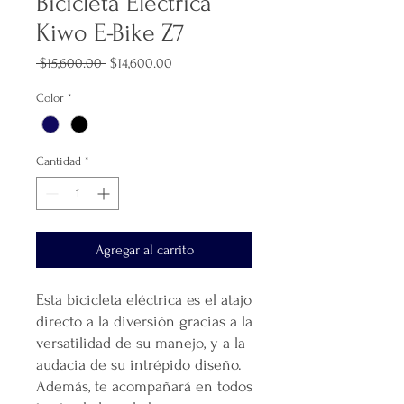
Bicicleta Eléctrica
Kiwo E-Bike Z7
Precio
Precio
 $15,600.00 
$14,600.00
de
oferta
Color
*
Cantidad
*
Agregar al carrito
Esta bicicleta eléctrica es el atajo
directo a la diversión gracias a la
versatilidad de su manejo, y a la
audacia de su intrépido diseño.
Además, te acompañará en todos