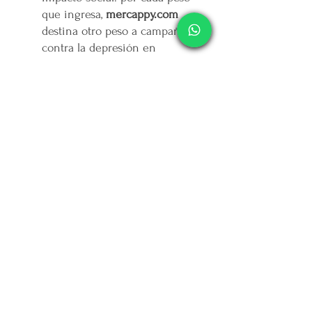
que ingresa,
mercappy.com
destina otro peso a campañas
contra la depresión en
Yucatán. 💚
Fácil acceso y entrega
confiable
Explora nuestra amplia gama
de productos desde cualquier
lugar y recibe tus pedidos
rápidamente, listos para hacer
crecer tu negocio o
sorprender a tus seres
queridos. 📦
🌟
Elige mercappy.com y marca
la diferencia
Ser mayorista o distribuidor en
mercappy.com
es más que hacer
negocios: es ofrecer calidad,