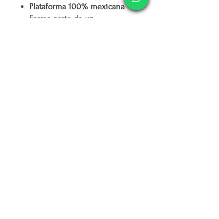
Plataforma 100% mexicana
Forma parte de un
movimiento que apoya el
talento nacional y genera
impacto social: por cada peso
que ingresa,
mercappy.com
destina otro peso a campañas
contra la depresión en
Yucatán. 💚
Fácil acceso y entrega
confiable
Explora nuestra amplia gama
de productos desde cualquier
lugar y recibe tus pedidos
rápidamente, listos para hacer
crecer tu negocio o
sorprender a tus seres
queridos. 📦
🌟
Elige mercappy.com y marca