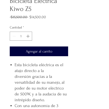
Bicicleta Eléctrica
Kiwo Z5
Precio
Precio
 $15,500.00 
$14,500.00
de
oferta
Cantidad
*
Agregar al carrito
Esta bicicleta eléctrica es el
atajo directo a la
diversión gracias a la
versatilidad de su manejo, al
poder de su motor eléctrico
de 500W, y a la audacia de su
intrépido diseño.
Con una autonomía de 3