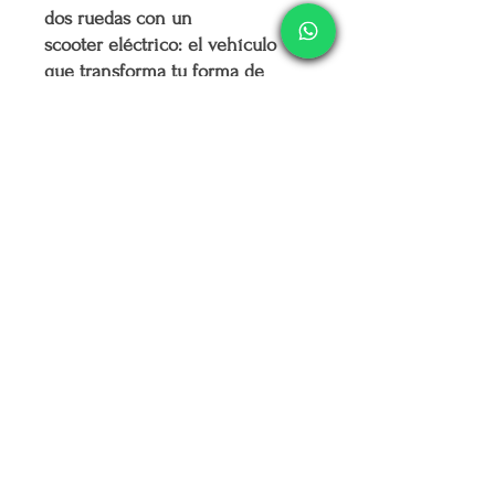
dos ruedas con un
scooter eléctrico: el vehículo
que transforma tu forma de
moverte. ¡Y mercappy.com es el
lugar ideal para conseguirla! 🌟
🚲
Beneficios de tener una
scooter eléctrico
:
Ahorro imbatible
: Di adiós a
la gasolina y los costos de
mantenimiento elevados. Con
una bicicleta eléctrica, tu
cartera te lo agradecerá.
Movilidad sostenible
: Reduce
tu huella de carbono mientras
disfrutas de un transporte
ecológico y silencioso. 🌍
Ejercicio a tu ritmo
: Combina
el esfuerzo físico con el