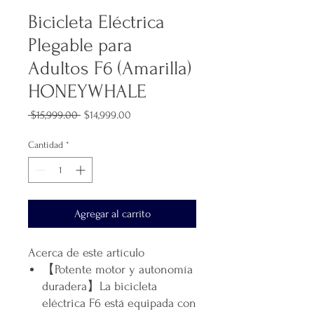
Bicicleta Eléctrica
Plegable para
Adultos F6 (Amarilla)
HONEYWHALE
Precio
Precio
 $15,999.00 
$14,999.00
de
oferta
Cantidad
*
Agregar al carrito
Acerca de este artículo
【Potente motor y autonomía
duradera】La bicicleta
eléctrica F6 está equipada con