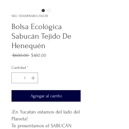
SKU: SN100HSABUCANCHI
Bolsa Ecológica
Sabucán Tejido De
Henequén
Precio
Precio
 $600.00 
$480.00
de
oferta
Cantidad
*
Agregar al carrito
¡En Yucatán estamos del lado del
Planeta!
Te presentamos el SABUCÁN