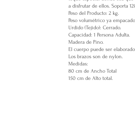
a disfrutar de ellos. Soporta 12
Peso del Producto: 2 kg.
Peso volumétrico ya empacado:
Urdido (Tejido): Cerrado.
Capacidad: 1 Persona Adulta.
Madera de Pino.
El cuerpo puede ser elaborado
Los brazos son de nylon.
Medidas:
80 cm de Ancho Total
150 cm de Alto total.
CONÓCENOS...
Sobre la Startup
Nuestro CEO Fundador
Trabaja con Nosotros
Políticas de Privacidad