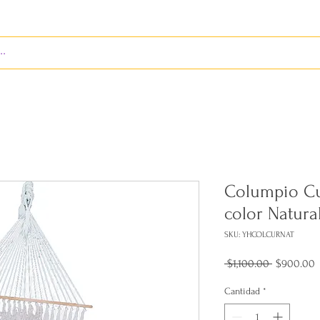
S
ENVÍOS
BIENES RAÍCES
REVISTA
Columpio C
color Natura
SKU: YHCOLCURNAT
Precio
P
 $1,100.00 
$900.00
d
o
Cantidad
*