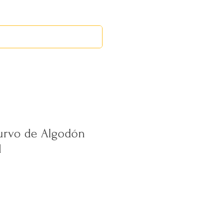
RED LEOS
EVENTOS
urvo de Algodón
l
recio
e
ferta