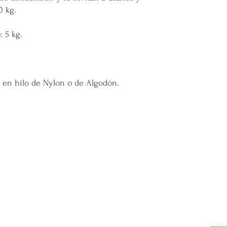
lanzamiento de
nue
0 kg.
emprendedor y prod
Super Nuupi es un
 5 kg.
partido político o 
 en hilo de Nylon o de Algodón.
DIVISIONES:
UBI
Marketplace MERCAPPY
Mérida
Logística PAVOLANDO
RED
Bienes Raíces Mercappy (BRM)
Programa de Comisiones MaMi