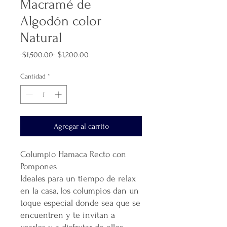
Macramé de
Algodón color
Natural
Precio
Precio
 $1,500.00 
$1,200.00
de
oferta
Cantidad
*
Agregar al carrito
Columpio Hamaca Recto con
Pompones
Ideales para un tiempo de relax
en la casa, los columpios dan un
toque especial donde sea que se
encuentren y te invitan a