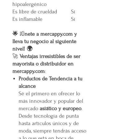
hipoalergénico
Es libre de crueldad
Sí
Es inflamable
Sí
🌟 ¡Únete a mercappy.com y
lleva tu negocio al siguiente
nivel! 🌍
🚀
Ventajas irresistibles de ser
mayorista o distribuidor en
mercappy.com
:
Productos de Tendencia a tu
alcance
Sé el primero en ofrecer lo
más innovador y popular del
mercado
asiático y europeo
.
Desde tecnología de punta
hasta artículos únicos y de
moda, siempre tendrás acceso
a lo que está en boca de