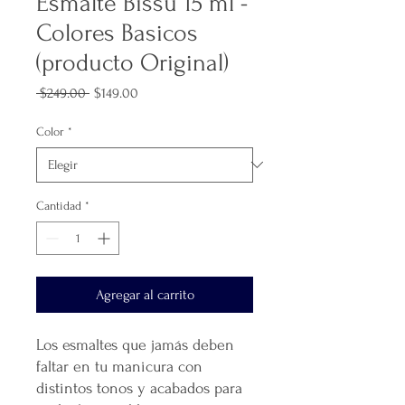
Esmalte Bissú 15 ml -
Colores Basicos
(producto Original)
Precio
Precio
 $249.00 
$149.00
de
oferta
Color
*
Cantidad
*
Agregar al carrito
Los esmaltes que jamás deben
faltar en tu manicura con
distintos tonos y acabados para