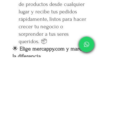
de productos desde cualquier
lugar y recibe tus pedidos
rápidamente, listos para hacer
crecer tu negocio o
sorprender a tus seres
queridos. 📦
🌟
Elige mercappy.com y marca
la diferencia
Ser mayorista o distribuidor en
mercappy.com
es más que hacer
negocios: es ofrecer calidad,
marcar tendencia y contribuir al
bienestar social.
👉
¡Regístrate ahora y asegura
tu lugar entre los mejores
emprendedores!
🛒
Mercappy.com: Donde la
innovación y el impacto social
se encuentran.