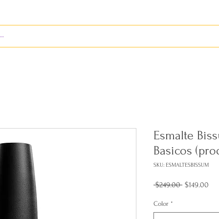
S
ENVÍOS
BIENES RAÍCES
REVISTA
Esmalte Biss
Basicos (pro
SKU: ESMALTESBISSUM
Precio
Pre
 $249.00 
$149.00
de
ofe
Color
*