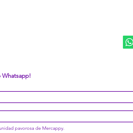
DIVISIONES:
UBI
Marketplace MERCAPPY
Mérida
Logística PAVOLANDO
RED
Bienes Raíces Mercappy (BRM)
Programa de Comisiones MaMi
Bazares MERECE
Cámara Empresarial CESMEX
Revista Digital MERCAPPY
 o Whatsapp!
munidad pavorosa de Mercappy.