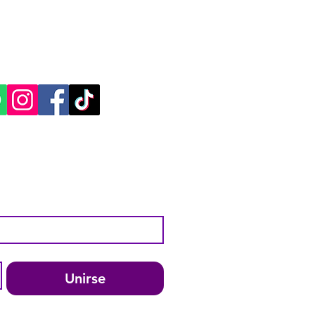
CACIÓN Y CONTACTO
, Yucatán.​​
ES SOCIALES:
Unirse