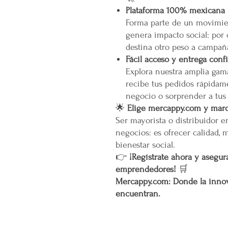
Plataforma 100% mexicana
Forma parte de un movimien
genera impacto social: por
destina otro peso a campañ
Fácil acceso y entrega conf
Explora nuestra amplia gam
recibe tus pedidos rápidame
negocio o sorprender a tus
🌟
Elige mercappy.com y marca
Ser mayorista o distribuidor 
negocios: es ofrecer calidad, 
bienestar social.
👉
¡Regístrate ahora y asegura
emprendedores!
🛒
Mercappy.com: Donde la innov
encuentran.