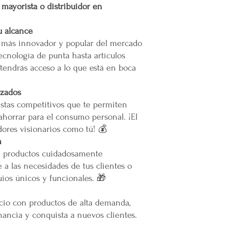
r mayorista o distribuidor en
Restricciones
No se vuelan los prod
u alcance
No se usan elevadores
La empresa no se hace
o más innovador y popular del mercado
infraestructura del inm
ecnología de punta hasta artículos
Todas las entregas se 
tendrás acceso a lo que está en boca
cocheras. No se suben p
izados
Transparencia y Explica
stas competitivos que te permiten
Mercappy se compromet
ahorrar para el consumo personal. ¡El
y transparente con sus
las normativas de PRO
ores visionarios como tú! 💰
Los tiempos de entrega 
m
e productos cuidadosamente
Valoración del Cliente
 a las necesidades de tus clientes o
La empresa valora a sus
ios únicos y funcionales. 🎁
proporcionar un servici
en todo México. La polí
ocio con productos de alta demanda,
garantizar que los paque
en zonas extendidas, y 
ancia y conquista a nuevos clientes.
transparente cualquier 