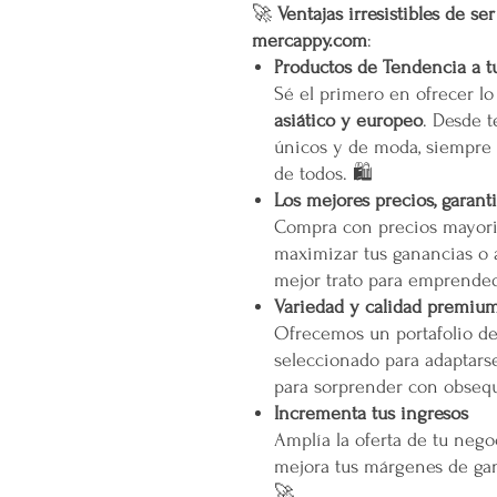
🚀
Ventajas irresistibles de se
mercappy.com
:
Productos de Tendencia a t
Sé el primero en ofrecer l
asiático y europeo
. Desde t
únicos y de moda, siempre 
de todos. 🛍️
Los mejores precios, garant
Compra con precios mayori
maximizar tus ganancias o 
mejor trato para emprended
Variedad y calidad premiu
Ofrecemos un portafolio d
seleccionado para adaptarse
para sorprender con obsequ
Incrementa tus ingresos
Amplía la oferta de tu neg
mejora tus márgenes de gan
🚀