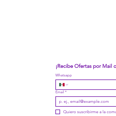
CONÓCENOS...
Sobre la Startup
Nuestro CEO Fundador
Trabaja con Nosotros
Políticas de Privacidad
Términos y Condiciones
Pasarelas de Pago Seguras
Política de Devoluciones
¡Recibe Ofertas por Mail
Whatsapp
Email
*
Quiero suscribirme a la co