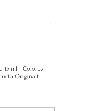
RED LEOS
EVENTOS
ú 15 ml - Colores
ducto Original)
cio
rta