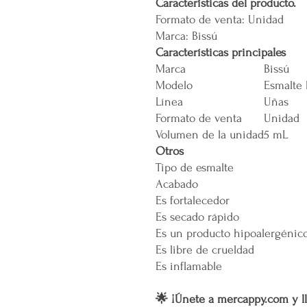
Características del producto.
Formato de venta: Unidad
Marca: Bissú
Características principales
Marca
Bissú
Modelo
Esmalte 
Línea
Uñas
Formato de venta
Unidad
Volumen de la unidad
5 mL
Otros
Tipo de esmalte
Acabado
Es fortalecedor
Es secado rápido
Es un producto hipoalergénic
Es libre de crueldad
Es inflamable
🌟 ¡Únete a mercappy.com y ll