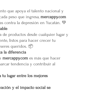
Situaciones Especiales
to que apoya el talento nacional y
En ocasiones excepcion
 cada peso que ingresa,
mercappy.com
no ser posible debido 
as contra la depresión en Yucatán. 💚
remotas o zonas extend
iable
Cargos por Zona Exten
a de productos desde cualquier lugar y
Si se determina que un
nte, listos para hacer crecer tu
extendida, se aplicará u
 seres queridos. 📦
adicionales incurridos 
 la diferencia
cargo adicional tiene c
en
mercappy.com
es más que hacer
servicio y asegurar la 
marcar tendencia y contribuir al
y difíciles de alcanzar 
Esta política de envío 
satisfacción del cliente
 tu lugar entre los mejores
cualquier parte de Méx
extendidas, de manera 
ación y el impacto social se
con todas las normativ
proteger los derechos 