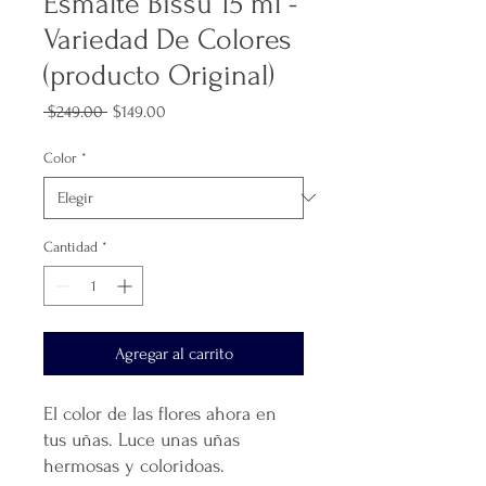
Esmalte Bissú 15 ml -
Variedad De Colores
(producto Original)
Precio
Precio
 $249.00 
$149.00
de
oferta
Color
*
Cantidad
*
Agregar al carrito
El color de las flores ahora en
tus uñas. Luce unas uñas
hermosas y coloridoas.