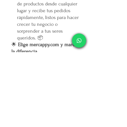
de productos desde cualquier
lugar y recibe tus pedidos
rápidamente, listos para hacer
crecer tu negocio o
sorprender a tus seres
queridos. 📦
🌟
Elige mercappy.com y marca
la diferencia
Ser mayorista o distribuidor en
mercappy.com
es más que hacer
negocios: es ofrecer calidad,
marcar tendencia y contribuir al
bienestar social.
👉
¡Regístrate ahora y asegura
tu lugar entre los mejores
emprendedores!
🛒
Mercappy.com: Donde la
innovación y el impacto social
se encuentran.