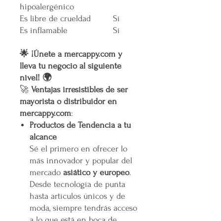
hipoalergénico
Es libre de crueldad
Sí
Es inflamable
Sí
🌟 ¡Únete a mercappy.com y
lleva tu negocio al siguiente
nivel! 🌍
🚀
Ventajas irresistibles de ser
mayorista o distribuidor en
mercappy.com
:
Productos de Tendencia a tu
alcance
Sé el primero en ofrecer lo
más innovador y popular del
mercado
asiático y europeo
.
Desde tecnología de punta
hasta artículos únicos y de
moda, siempre tendrás acceso
a lo que está en boca de