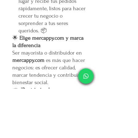
lugar y recibe tus pedidos
rápidamente, listos para hacer
crecer tu negocio o
sorprender a tus seres
queridos. 📦
🌟
Elige mercappy.com y marca
la diferencia
Ser mayorista o distribuidor en
mercappy.com
es más que hacer
negocios: es ofrecer calidad,
marcar tendencia y contribuir al
bienestar social.
👉
¡Regístrate ahora y asegura
tu lugar entre los mejores
emprendedores!
🛒
Mercappy.com: Donde la
innovación y el impacto social
se encuentran.