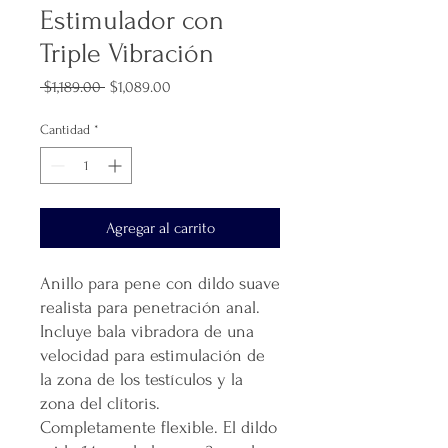
Estimulador con
Triple Vibración
Precio
Precio
 $1,189.00 
$1,089.00
de
oferta
Cantidad
*
Agregar al carrito
Anillo para pene con dildo suave
realista para penetración anal.
Incluye bala vibradora de una
velocidad para estimulación de
la zona de los testículos y la
zona del clítoris.
Completamente flexible. El dildo