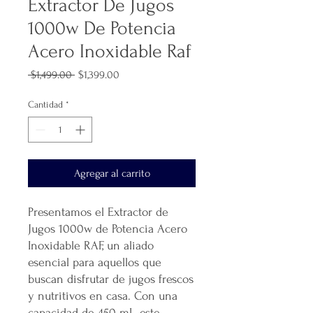
Extractor De Jugos
1000w De Potencia
Acero Inoxidable Raf
Precio
Precio
 $1,499.00 
$1,399.00
de
oferta
Cantidad
*
Agregar al carrito
Presentamos el Extractor de
Jugos 1000w de Potencia Acero
Inoxidable RAF, un aliado
esencial para aquellos que
buscan disfrutar de jugos frescos
y nutritivos en casa. Con una
capacidad de 450 mL, este