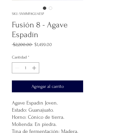
SKU: SNMMF8GUAESP
Fusión 8 - Agave
Espadín
Precio
Precio
 $2,200.00 
$1,499.00
de
oferta
Cantidad
*
Agregar al carrito
Agave Espadín Joven.
Estado: Guanajuato.
Horno: Cónico de tierra.
Molienda: En piedra.
Tina de fermentación: Madera.