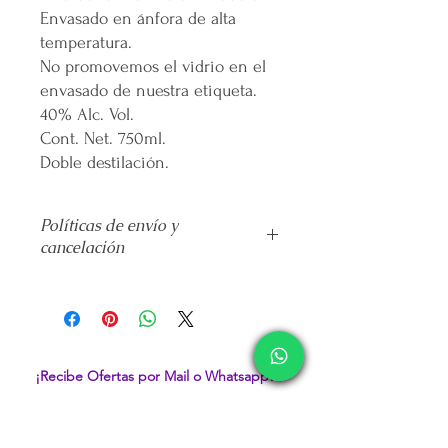
Envasado en ánfora de alta
temperatura.
No promovemos el vidrio en el
envasado de nuestra etiqueta.
40% Alc. Vol.
Cont. Net. 750ml.
Doble destilación.
Políticas de envío y
cancelación
No
se realiza devolución alguna una
vez pagado el producto.
El tiempo de entrega máximo es de
5
días hábiles
directo al domicilio que
hayas proporcionado.
¡Recibe Ofertas por Mail o Whatsapp!
El envío se realiza de forma
automatizada por parte de la
Whatsapp
paquetería
que hayas elegido.