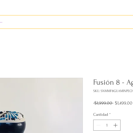
S
ENVÍOS
BIENES RAÍCES
REVISTA
Fusión 8 - 
SKU: SNMMF8GUAMINPEC
Precio
 $1,999.00 
$1,499.00
Cantidad
*