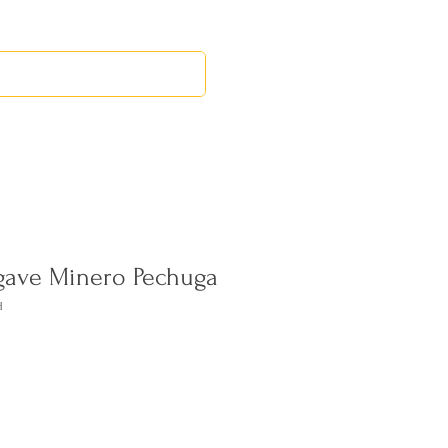
RED LEOS
EVENTOS
Agave Minero Pechuga
H
Precio
de
oferta