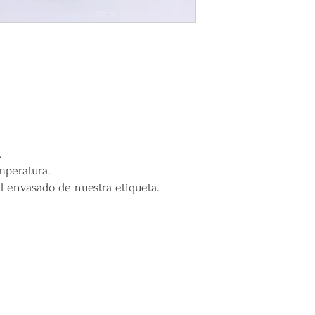
Mental en Yucatán, 
muertes provocadas
Mercappy es una
e
partido político o 
Gracias por elegir
Plataforma 100% Me
.
mperatura.
 envasado de nuestra etiqueta.
DIVISIONES:
UBI
Marketplace MERCAPPY
Mérida