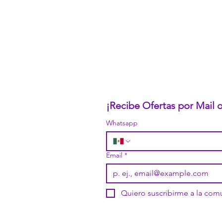
Nuestro CEO Fundador
Trabaja con Nosotros
Políticas de Privacidad
Términos y Condiciones
Pasarelas de Pago Seguras
Política de Devoluciones
¡Recibe Ofertas por Mail
Whatsapp
Email
*
Quiero suscribirme a la co