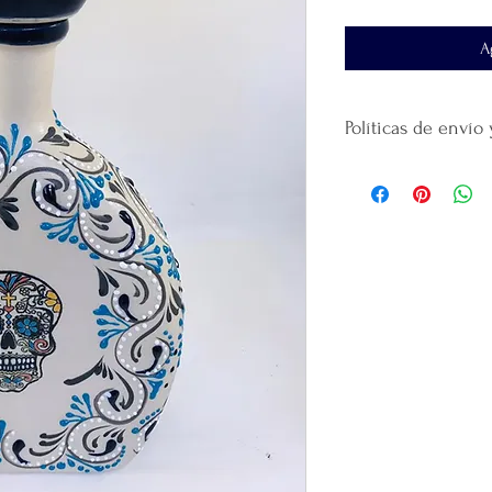
A
Políticas de envío
No
se realiza devol
producto.
El tiempo de entre
al domicilio que ha
El envío se realiza 
paquetería
que haya
La plataforma se de
que realicé la paque
recomendamos guar
Gracias
por confiar
productos.
Por cada venta desi
lanzamiento de
nue
emprendedor y prod