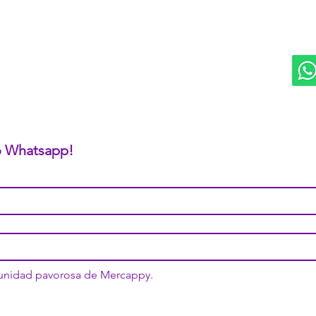
Logística PAVOLANDO
RED
Bienes Raíces Mercappy (BRM)
Programa de Comisiones MaMi
Bazares MERECE
Cámara Empresarial CESMEX
Revista Digital MERCAPPY
 o Whatsapp!
munidad pavorosa de Mercappy.