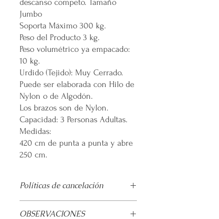
descanso competo. Tamaño
Jumbo
Soporta Máximo 300 kg.
Peso del Producto 3 kg.
Peso volumétrico ya empacado:
10 kg.
Urdido (Tejido): Muy Cerrado.
Puede ser elaborada con Hilo de
Nylon o de Algodón.
Los brazos son de Nylon.
Capacidad: 3 Personas Adultas.
Medidas:
420 cm de punta a punta y abre
250 cm.
Políticas de cancelación
30 días de garantía por defectos en la
OBSERVACIONES
elaboración.