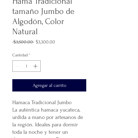
Hama Tradicional
tamaño Jumbo de
Algodón, Color
Natural
Precio
Precio
 $3,500.00 
$3,300.00
de
oferta
Cantidad
*
Agregar al carrito
Hamaca Tradicional Jumbo
La auténtica hamaca yucateca,
urdida a mano por artesanos de
la región. Ideales para dormir
toda la noche y tener un