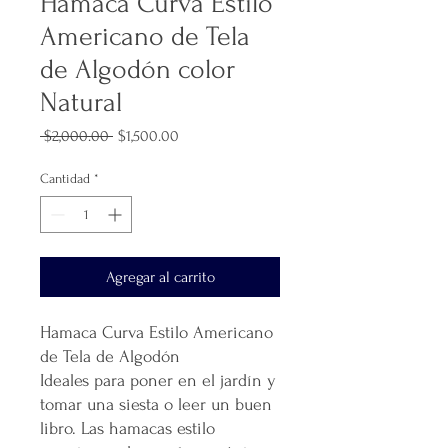
Hamaca Curva Estilo
Americano de Tela
de Algodón color
Natural
Precio
Precio
 $2,000.00 
$1,500.00
de
oferta
Cantidad
*
Agregar al carrito
Hamaca Curva Estilo Americano
de Tela de Algodón
Ideales para poner en el jardín y
tomar una siesta o leer un buen
libro. Las hamacas estilo