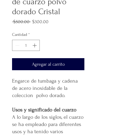
de cuarzo polvo
dorado Cristal
Precio
Precio
 $500.00 
$300.00
de
oferta
Cantidad
*
Agregar al carrito
Engarce de tumbaga y cadena
de acero inoxidable de la
coleccion polvo dorado.
Usos y significado del cuarzo
A lo largo de los siglos, el cuarzo
se ha empleado para diferentes
usos y ha tenido varios