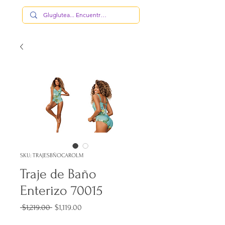
SKU: TRAJESBÑOCAROLM
Traje de Baño
Enterizo 70015
Precio
Precio
 $1,219.00 
$1,119.00
de
oferta