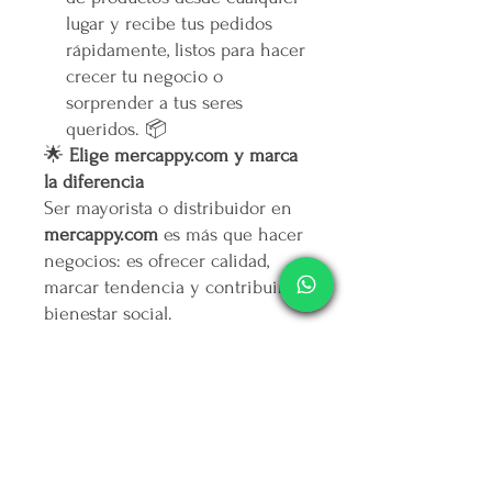
lugar y recibe tus pedidos
rápidamente, listos para hacer
crecer tu negocio o
sorprender a tus seres
queridos. 📦
🌟
Elige mercappy.com y marca
la diferencia
Ser mayorista o distribuidor en
mercappy.com
es más que hacer
negocios: es ofrecer calidad,
marcar tendencia y contribuir al
bienestar social.
👉
¡Regístrate ahora y asegura
tu lugar entre los mejores
emprendedores!
🛒
Mercappy.com: Donde la
innovación y el impacto social
se encuentran.