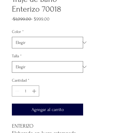
Enterizo 70018
Precio
Precio
 $1,099.00 
$999.00
de
oferta
Color
*
Talla
*
Cantidad
*
Agregar al carrito
ENTERIZO