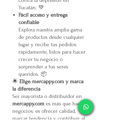
contra la depresión en
Yucatán. 💚
Fácil acceso y entrega
confiable
Explora nuestra amplia gama
de productos desde cualquier
lugar y recibe tus pedidos
rápidamente, listos para hacer
crecer tu negocio o
sorprender a tus seres
queridos. 📦
🌟
Elige mercappy.com y marca
la diferencia
Ser mayorista o distribuidor en
mercappy.com
es más que hacer
negocios: es ofrecer calidad,
marcar tendencia y contribuir al
bienestar social.
👉
¡Regístrate ahora y asegura